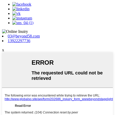
03@beyond58.com
13922297736
x