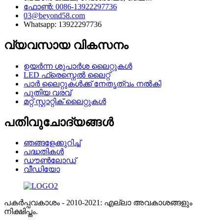
ഫോൺ: 0086-13922297736
03@beyond58.com
Whatsapp: 13922297736
വ്യവസായ വികസനം
ഉയർന്ന ശുപാർശ ലൈറ്റുകൾ
LED ഫ്രെസ്നെൽ ലൈറ്റ്
പാർ ലൈറ്റുകൾക്ക് നേതൃത്വം നൽകി
പുതിയ വരവ്
മറ്റ് സ്റ്റാറ്റിക് ലൈറ്റുകൾ
പതിവുചോദ്യങ്ങൾ
ഞങ്ങളേക്കുറിച്ച്
പദ്ധതികൾ
ഡൗൺലോഡ്
വീഡിയോ
പകർപ്പവകാശം - 2010-2021: എല്ലാ അവകാശങ്ങളും
നിക്ഷിപ്തം.