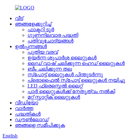
വീട്
ഞങ്ങളേക്കുറിച്ച്
ഫാക്ടറി ടൂർ
ഗുണനിലവാര പദ്ധതി
പതിവുചോദ്യങ്ങൾ
ഉൽപ്പന്നങ്ങൾ
പുതിയ വരവ്
ഉയർന്ന ശുപാർശ ലൈറ്റുകൾ
ലെഡ് വാഷ് ചലിക്കുന്ന ഹെഡ് ലൈറ്റുകൾ
ബീം ചലിക്കുന്ന തല
സ്പോട്ട് ലൈറ്റുകൾ പിന്തുടർന്നു
പ്രൊഫൈൽ സ്പോട്ട് ലൈറ്റുകൾ നയിച്ചു
LED ഫ്രെസ്നെൽ ലൈറ്റ്
പാർ ലൈറ്റുകൾക്ക് നേതൃത്വം നൽകി
മറ്റ് സ്റ്റാറ്റിക് ലൈറ്റുകൾ
വീഡിയോ
വാർത്ത
പദ്ധതികൾ
ഡൗൺലോഡ്
ഞങ്ങളെ സമീപിക്കുക
English