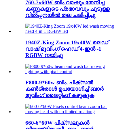
760-7x60W ബീം വാഷും തേനീച്ച
കണ്ണുകളുടെ പ്രഭാവവും ചൂടുള്ള
വിൽപ്പനയിൽ തല ചലിപ്പിച്ചു
1940Z-King Zoom 19x40W ലെഡ്
വാഷ് മൂവിംഗ് ഹെഡ് 4-ഇൻ -1
RGBW നയിച്ചു
F800-9*60w ബീം, പിക്സൽ
കൺട്രോൾ ഉപയോഗിച്ച് ബാർ
മൂവിംഗ് ലൈറ്റിംഗ് കഴുകുക
660-6*60W പിക്സലുകൾ