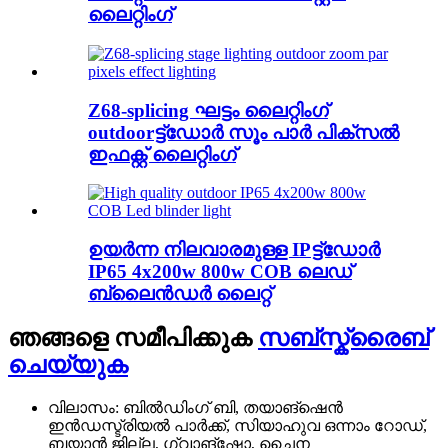
ലൈറ്റിംഗ്
Z68-splicing ഘട്ടം ലൈറ്റിംഗ്
outdoorട്ട്ഡോർ സൂം പാർ പിക്സൽ
ഇഫക്റ്റ് ലൈറ്റിംഗ്
ഉയർന്ന നിലവാരമുള്ള IPട്ട്ഡോർ
IP65 4x200w 800w COB ലെഡ്
ബ്ലൈൻഡർ ലൈറ്റ്
ഞങ്ങളെ സമീപിക്കുക
സബ്സ്ക്രൈബ്
ചെയ്യുക
വിലാസം: ബിൽഡിംഗ് ബി, തയാങ്‌ഷെൻ
ഇൻഡസ്ട്രിയൽ പാർക്ക്, സിയാഹുവ ഒന്നാം റോഡ്,
ബയാൻ ജില്ല, ഗ്വാങ്‌ഷോ, ചൈന