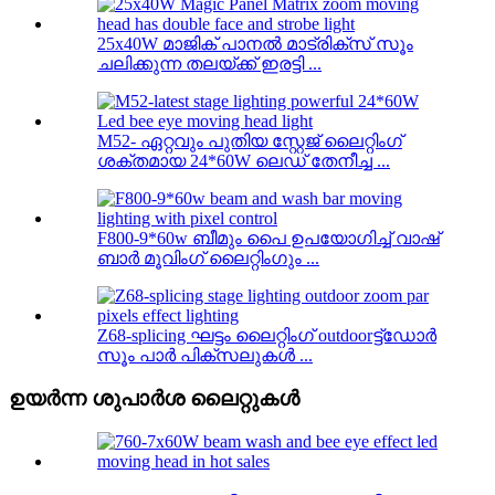
25x40W മാജിക് പാനൽ മാട്രിക്സ് സൂം
ചലിക്കുന്ന തലയ്ക്ക് ഇരട്ടി ...
M52- ഏറ്റവും പുതിയ സ്റ്റേജ് ലൈറ്റിംഗ്
ശക്തമായ 24*60W ലെഡ് തേനീച്ച ...
F800-9*60w ബീമും പൈ ഉപയോഗിച്ച് വാഷ്
ബാർ മൂവിംഗ് ലൈറ്റിംഗും ...
Z68-splicing ഘട്ടം ലൈറ്റിംഗ് outdoorട്ട്ഡോർ
സൂം പാർ പിക്സലുകൾ ...
ഉയർന്ന ശുപാർശ ലൈറ്റുകൾ